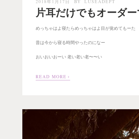
2018年1月17日
BY
LUSEADEPT
片耳だけでもオーダー
めっちゃはよ寝たらめっちゃはよ目が覚めてもーた
昔は今から寝る時間やったのになー
おいおいおーい 老い老い老〜〜い
›
READ MORE