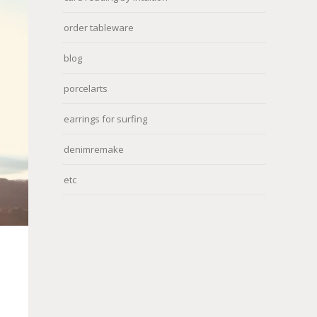
order tableware
blog
porcelarts
earrings for surfing
denimremake
etc