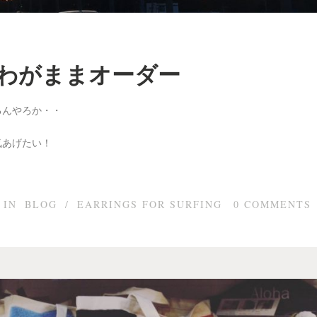
でわがままオーダー
るんやろか・・
気あげたい！
IN
BLOG
/
EARRINGS FOR SURFING
0
COMMENTS