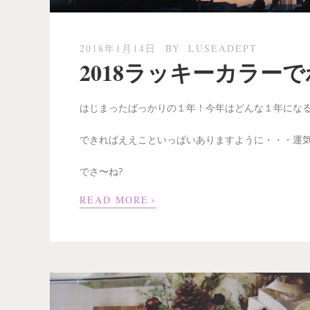
2018年1月14日
BY
LUSEADEPT
2018ラッキーカラー
はじまったばっかりの１年！今年はどんな１年にな
できればええこといっぱいありますように・・・運
でさ〜ね?
›
READ MORE