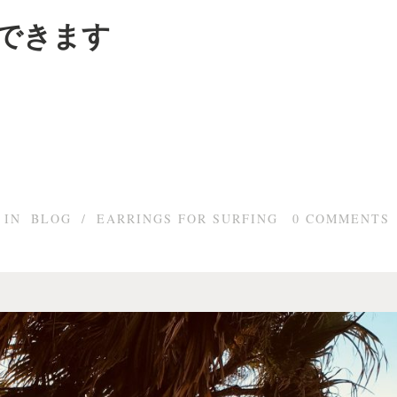
できます
IN
BLOG
/
EARRINGS FOR SURFING
0
COMMENTS