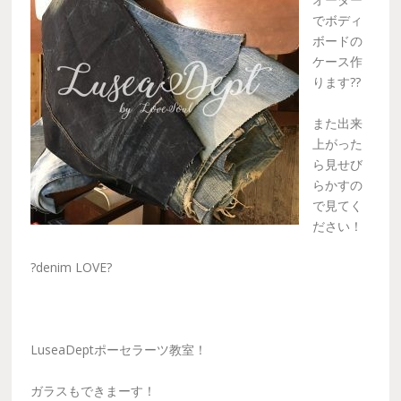
でボディ
ボードの
ケース作
ります??
また出来
上がった
ら見せび
らかすの
で見てく
ださい！
?denim LOVE?
LuseaDeptポーセラーツ教室！
ガラスもできまーす！