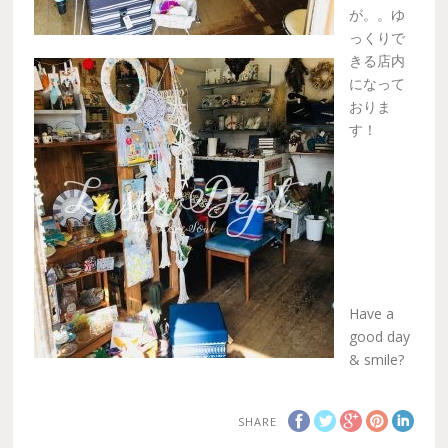
が。。ゆ
っくりで
きる店内
になって
おりま
す！
Have a
good day
& smile?
SHARE