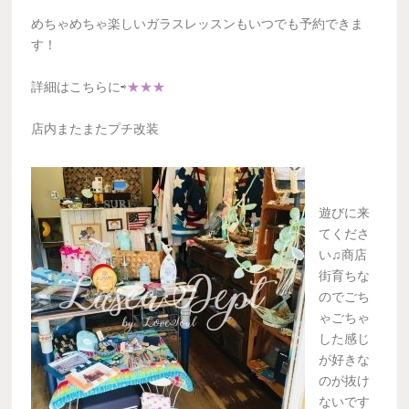
めちゃめちゃ楽しいガラスレッスンもいつでも予約できま
す！
詳細はこちらに⇨
★★★
店内またまたプチ改装
遊びに来
てくださ
い♫商店
街育ちな
のでごち
ゃごちゃ
した感じ
が好きな
のが抜け
ないです