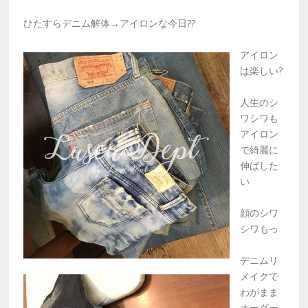
ひたすらデニム解体→アイロンな今日??
アイロン
は楽しい?
人生のシ
ワシワも
アイロン
で綺麗に
伸ばした
い
顔のシワ
シワもっ
デニムリ
メイクで
わがまま
オーダー