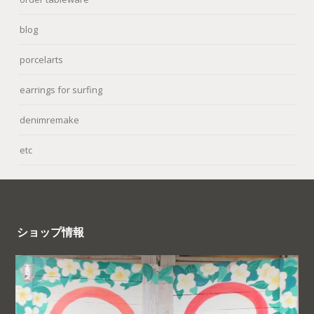
blog
porcelarts
earrings for surfing
denimremake
etc
ショップ情報