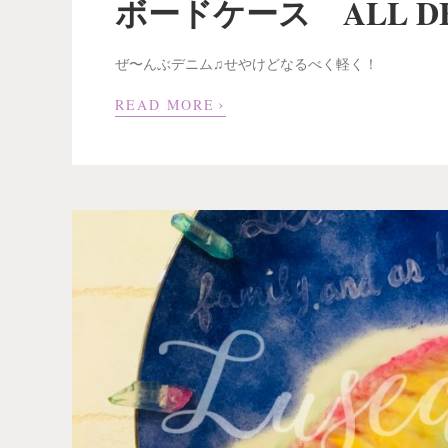
ボードケース ALL D
ぜ〜んぶデニム♫せやけどなるべく軽く！
›
READ MORE