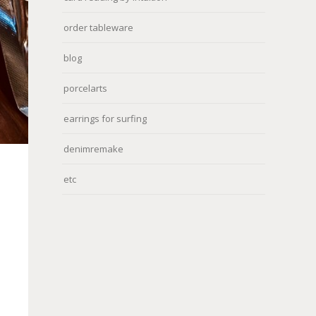
order tableware
blog
porcelarts
earrings for surfing
denimremake
etc