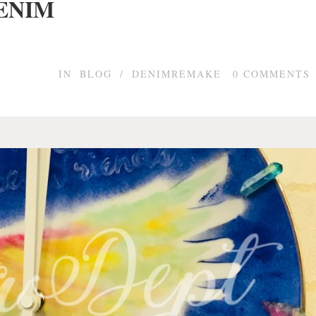
ENIM
IN
BLOG
/
DENIMREMAKE
0
COMMENTS