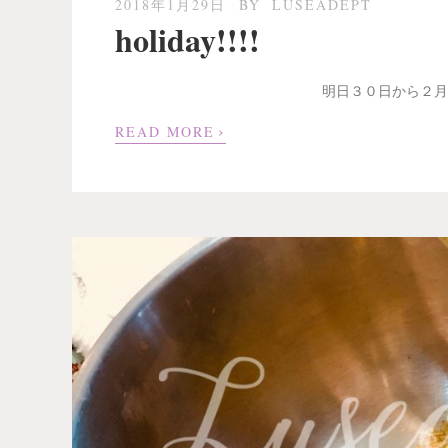
2018年1月29日
BY
LUSEADEPT
holiday!!!!
明日３０日から２月
›
READ MORE