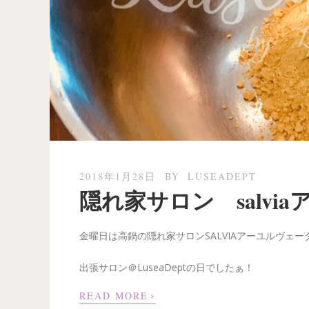
2018年1月28日
BY
LUSEADEPT
隠れ家サロン salvi
金曜日は高鍋の隠れ家サロンSALVIAアーユルヴェー
出張サロン＠LuseaDeptの日でしたぁ！
›
READ MORE