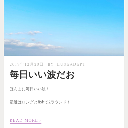
2019年12月20日
BY
LUSEADEPT
毎日いい波だお
ほんまに毎日いい波！
最近はロングとfishで2ラウンド！
›
READ MORE