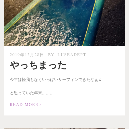
2019年12月28日
BY
LUSEADEPT
やっちまった
今年は怪我もなくいっぱいサーフィンできたなぁ♫
と思っていた年末。。。
›
READ MORE