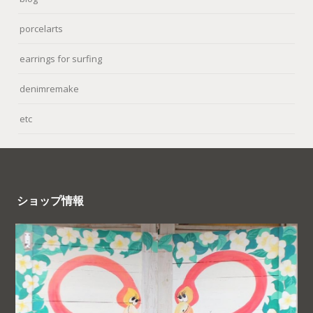
porcelarts
earrings for surfing
denimremake
etc
ショップ情報