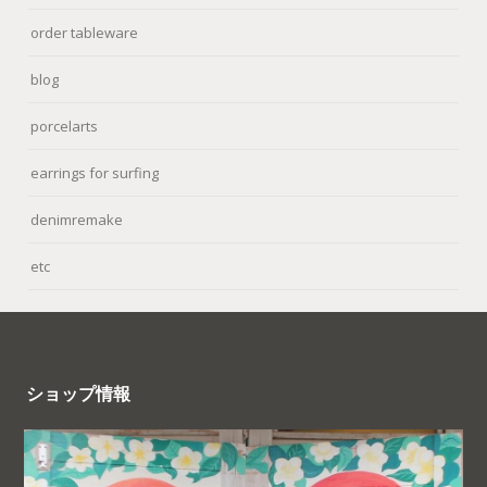
order tableware
blog
porcelarts
earrings for surfing
denimremake
etc
ショップ情報